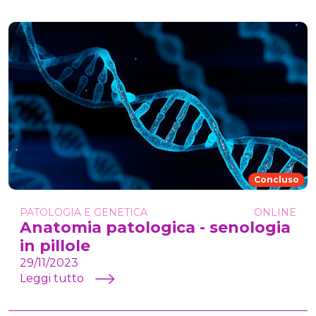
Concluso
PATOLOGIA E GENETICA
ONLINE
Anatomia patologica - senologia
in pillole
29/11/2023
Leggi tutto