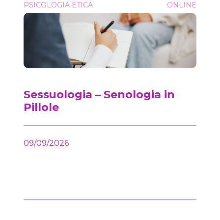
Sessuologia &#8211; Senologia in Pillole
PSICOLOGIA ETICA
ONLINE
Onc
Sessuologia – Senologia in
Pillole
09/09/2026