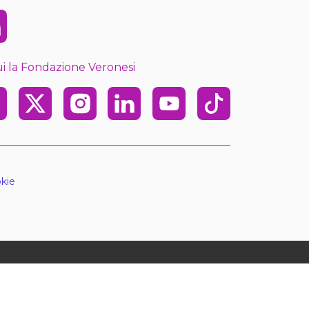
kedin
i la Fondazione Veronesi
ebook
X
Instagram
Linkedin
Youtube
TikTok
kie