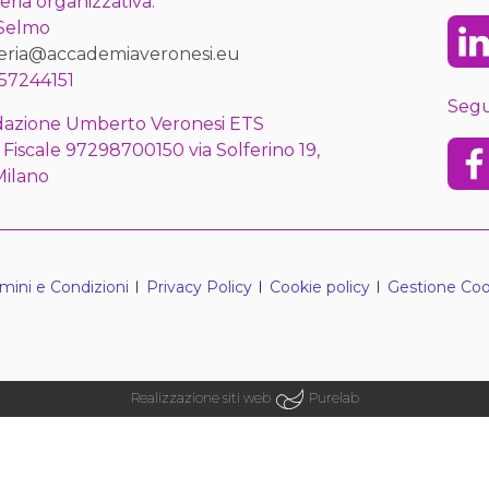
eria organizzativa:
 Selmo
Lin
eria@accademiaveronesi.eu
57244151
Segu
azione Umberto Veronesi ETS
 Fiscale 97298700150 via Solferino 19,
Fac
Milano
mini e Condizioni
Privacy Policy
Cookie policy
Gestione Coo
Realizzazione siti web
Purelab