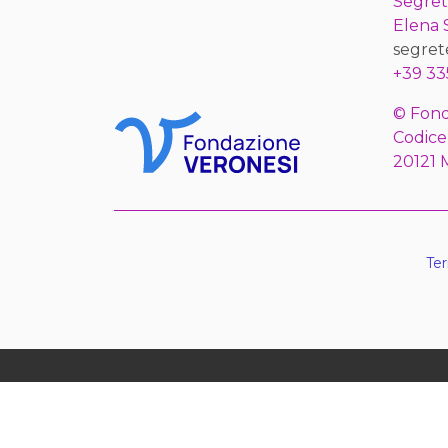
Segret
Elena
segret
+39 33
© Fond
Codice
20121 
Ter