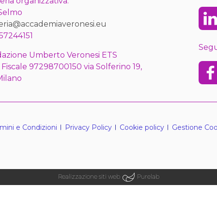
eria organizzativa:
 Selmo
Lin
eria@accademiaveronesi.eu
57244151
Segu
azione Umberto Veronesi ETS
 Fiscale 97298700150 via Solferino 19,
Fac
Milano
mini e Condizioni
Privacy Policy
Cookie policy
Gestione Coo
Realizzazione siti web
Purelab