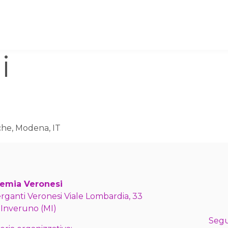
i
iche, Modena, IT
emia Veronesi
erganti Veronesi Viale Lombardia, 33
 Inveruno (MI)
Segu