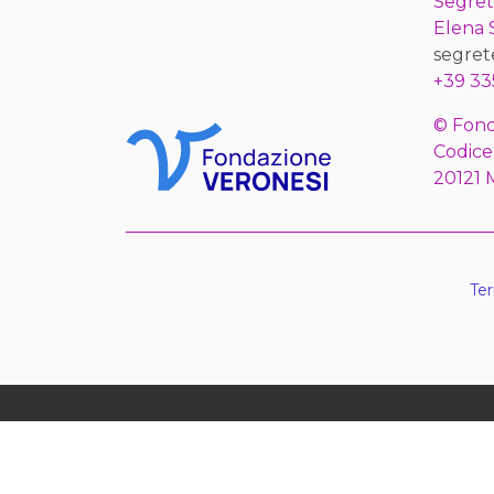
Segret
Elena
segret
+39 33
© Fond
Codice
20121 
Ter