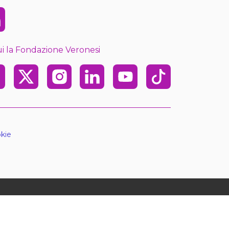
kedin
i la Fondazione Veronesi
ebook
X
Instagram
Linkedin
Youtube
TikTok
kie