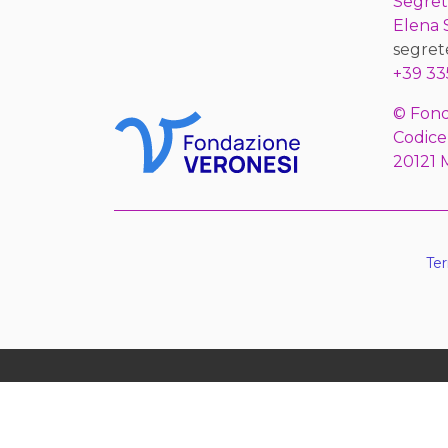
Segret
Elena
segret
+39 33
© Fond
Codice
20121 
Ter