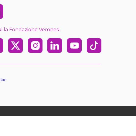
kedin
i la Fondazione Veronesi
ebook
X
Instagram
Linkedin
Youtube
TikTok
kie