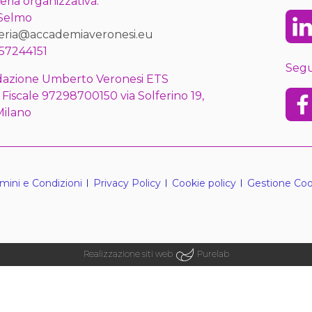
eria organizzativa:
 Selmo
Lin
eria@accademiaveronesi.eu
57244151
Segu
azione Umberto Veronesi ETS
 Fiscale 97298700150 via Solferino 19,
Fac
Milano
mini e Condizioni
Privacy Policy
Cookie policy
Gestione Coo
Realizzazione siti web
Purelab