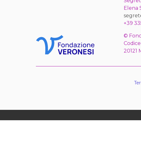
Segret
Elena
segret
+39 33
© Fond
Codice
20121 
Ter