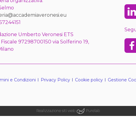
eria organizzativa:
 Selmo
Lin
eria@accademiaveronesi.eu
57244151
Segu
azione Umberto Veronesi ETS
 Fiscale 97298700150 via Solferino 19,
Fac
Milano
mini e Condizioni
Privacy Policy
Cookie policy
Gestione Coo
Realizzazione siti web
Purelab