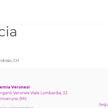
cia
ndrisio, CH
emia Veronesi
erganti Veronesi Viale Lombardia, 33
 Inveruno (MI)
Segu