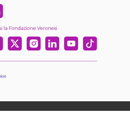
kedin
i la Fondazione Veronesi
ebook
X
Instagram
Linkedin
Youtube
TikTok
kie