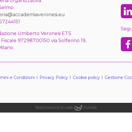
eria organizzativa:
 Selmo
Lin
eria@accademiaveronesi.eu
57244151
Segu
azione Umberto Veronesi ETS
 Fiscale 97298700150 via Solferino 19,
Fac
Milano
mini e Condizioni
Privacy Policy
Cookie policy
Gestione Coo
Realizzazione siti web
Purelab