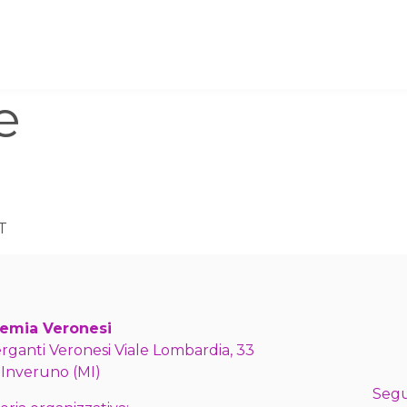
e
IT
emia Veronesi
erganti Veronesi Viale Lombardia, 33
 Inveruno (MI)
Segu