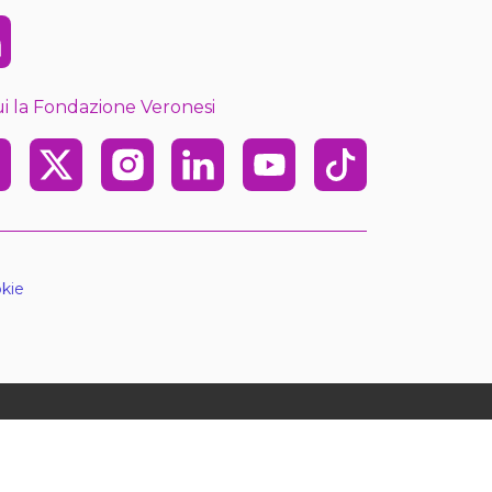
kedin
i la Fondazione Veronesi
ebook
X
Instagram
Linkedin
Youtube
TikTok
kie