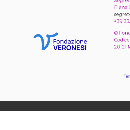
Segret
Elena
segret
+39 33
© Fond
Codice
20121 
Ter