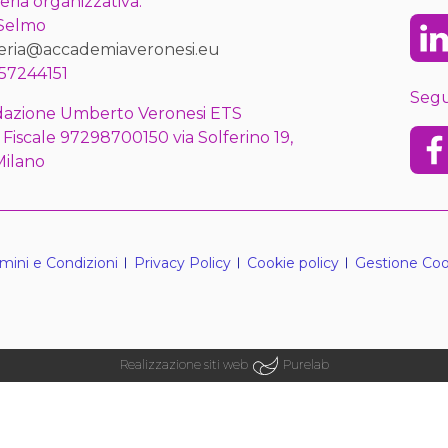
eria organizzativa:
 Selmo
Lin
eria@accademiaveronesi.eu
57244151
Segu
azione Umberto Veronesi ETS
 Fiscale 97298700150 via Solferino 19,
Fac
Milano
mini e Condizioni
Privacy Policy
Cookie policy
Gestione Coo
Realizzazione siti web
Purelab