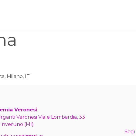
na
a, Milano, IT
emia Veronesi
erganti Veronesi Viale Lombardia, 33
 Inveruno (MI)
Segu