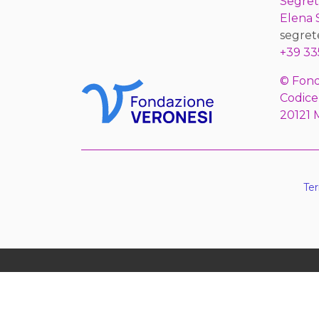
Segret
Elena
segret
+39 33
© Fond
Codice
20121 
Ter