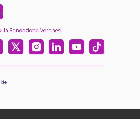
kedin
i la Fondazione Veronesi
ebook
X
Instagram
Linkedin
Youtube
TikTok
kie