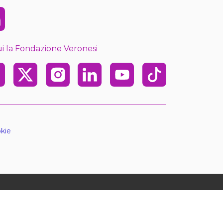
kedin
i la Fondazione Veronesi
ebook
X
Instagram
Linkedin
Youtube
TikTok
kie