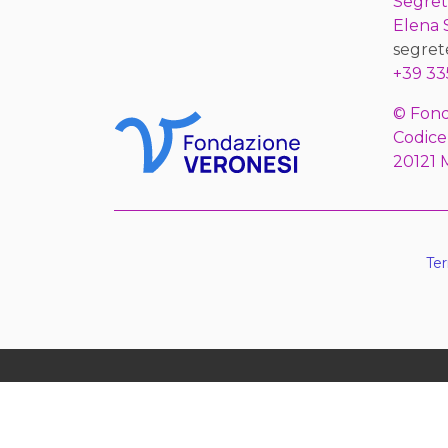
Segret
Elena
segret
+39 33
© Fond
Codice
20121 
Ter