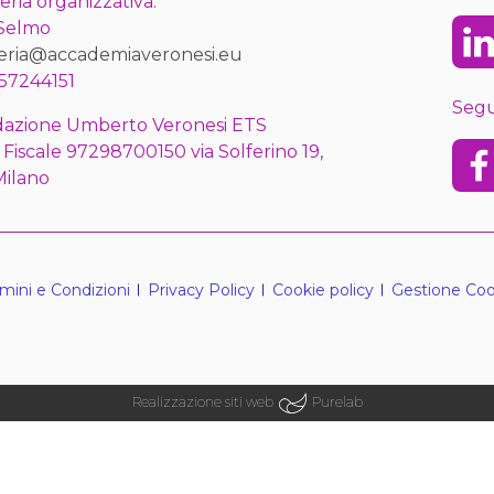
eria organizzativa:
 Selmo
Lin
eria@accademiaveronesi.eu
57244151
Segu
azione Umberto Veronesi ETS
 Fiscale 97298700150 via Solferino 19,
Fac
Milano
mini e Condizioni
Privacy Policy
Cookie policy
Gestione Coo
Realizzazione siti web
Purelab