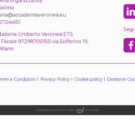
eria organizzativa:
 Selmo
Lin
eria@accademiaveronesi.eu
57244151
Segu
azione Umberto Veronesi ETS
 Fiscale 97298700150 via Solferino 19,
Fac
Milano
mini e Condizioni
Privacy Policy
Cookie policy
Gestione Coo
Realizzazione siti web
Purelab