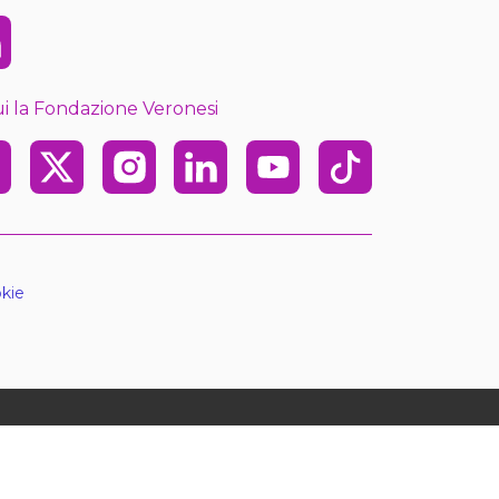
kedin
i la Fondazione Veronesi
ebook
X
Instagram
Linkedin
Youtube
TikTok
kie