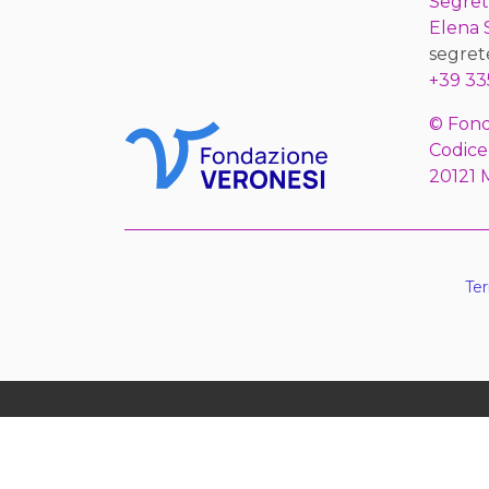
Segret
Elena
segret
+39 33
© Fond
Codice
20121 
Ter