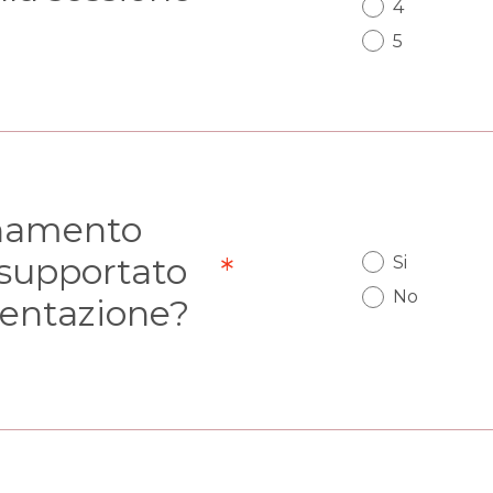
4
5
rnamento
 supportato
*
Si
ia)
No
entazione?