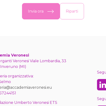
Invia ora
Riparti
emia Veronesi
erganti Veronesi Viale Lombardia, 33
 Inveruno (MI)
Segu
eria organizzativa:
 Selmo
Lin
eria@accademiaveronesi.eu
57244151
Segu
azione Umberto Veronesi ETS