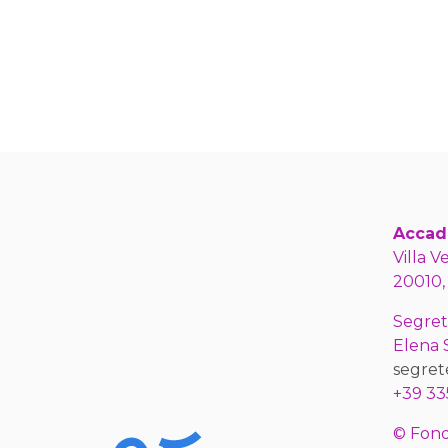
Accad
Villa V
20010,
Segret
Elena
segret
+39 33
© Fond