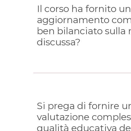
Il corso ha fornito un
aggiornamento comp
(domanda obbligator
ben bilanciato sulla
discussa?
Si prega di fornire u
valutazione compless
(domanda obbligator
qualità educativa de