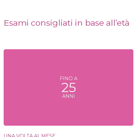
Esami consigliati in base all’età
FINO A
25
ANNI
UNA VOLTA AL MESE