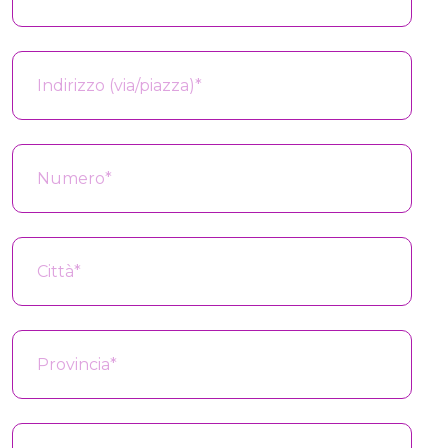
Indirizzo (via/piazza)
*
Numero
*
Città
*
Provincia
*
CAP
*