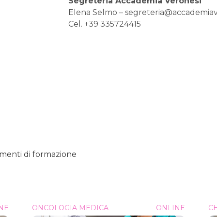
Segreteria Accademia Veronesi
Elena Selmo –
segreteria@accademiav
Cel. +39 335724415
amenti di formazione
NE
Oncologia Medica &#8211; Senologia in Pillole
ONCOLOGIA MEDICA
ONLINE
Chiru
CH