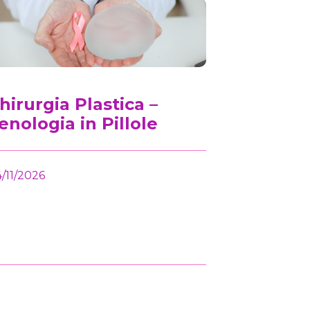
hirurgia Plastica –
Atelier 
enologia in Pillole
Imagin
/11/2026
DAL 05/11/20
Corso di alta
specialisti in
senologica.