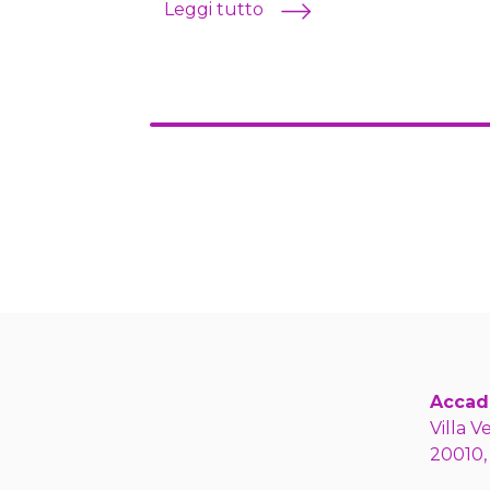
Leggi tutto
Accad
Villa V
20010,