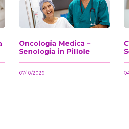
a
Oncologia Medica –
C
Senologia in Pillole
S
07/10/2026
04