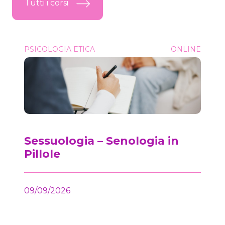
Tutti i corsi
Sessuologia &#8211; Senologia in Pillole
PSICOLOGIA ETICA
ONLINE
Onc
Sessuologia – Senologia in
Pillole
09/09/2026