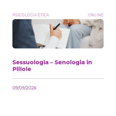
Sessuologia &#8211; Senologia in Pillole
PSICOLOGIA ETICA
ONLINE
Onc
Sessuologia – Senologia in
Pillole
09/09/2026