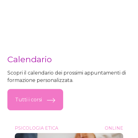
Calendario
Scopri il calendario dei prossimi appuntamenti di
formazione personalizzata.
Tutti i corsi
Sessuologia &#8211; Senologia in Pillole
PSICOLOGIA ETICA
ONLINE
Onc