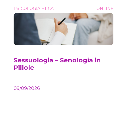
Sessuologia &#8211; Senologia in Pillole
PSICOLOGIA ETICA
ONLINE
Onc
Sessuologia – Senologia in
Pillole
09/09/2026