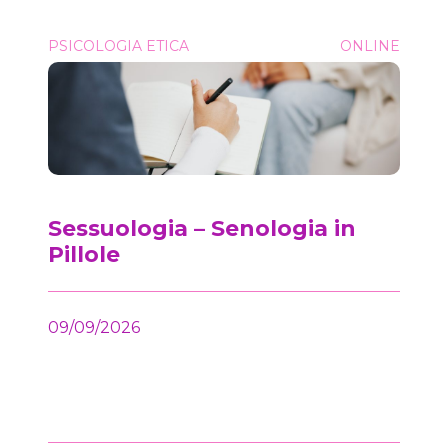
Sessuologia &#8211; Senologia in Pillole
PSICOLOGIA ETICA
ONLINE
Onc
Sessuologia – Senologia in
Pillole
09/09/2026