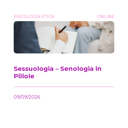
Sessuologia &#8211; Senologia in Pillole
PSICOLOGIA ETICA
ONLINE
Onc
Sessuologia – Senologia in
Pillole
09/09/2026