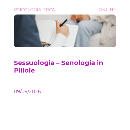
Sessuologia &#8211; Senologia in Pillole
PSICOLOGIA ETICA
ONLINE
Onc
Sessuologia – Senologia in
Pillole
09/09/2026