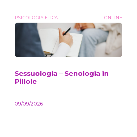
Sessuologia &#8211; Senologia in Pillole
PSICOLOGIA ETICA
ONLINE
Onc
Sessuologia – Senologia in
Pillole
09/09/2026