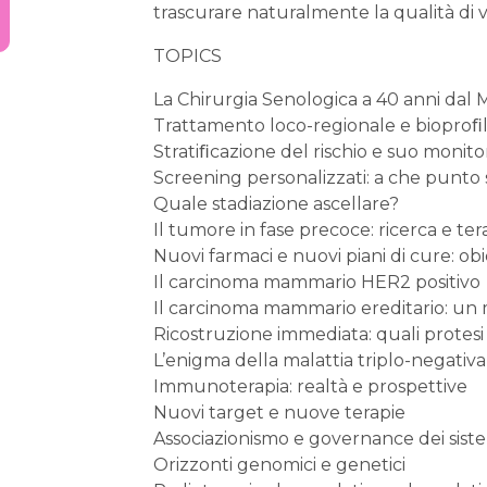
trascurare naturalmente la qualità di 
TOPICS
La Chirurgia Senologica a 40 anni dal M
Trattamento loco-regionale e bioproﬁli
Stratiﬁcazione del rischio e suo monit
Screening personalizzati: a che punto
Quale stadiazione ascellare?
Il tumore in fase precoce: ricerca e te
Nuovi farmaci e nuovi piani di cure: obi
Il carcinoma mammario HER2 positivo
Il carcinoma mammario ereditario: un
Ricostruzione immediata: quali protesi 
L’enigma della malattia triplo-negativa
Immunoterapia: realtà e prospettive
Nuovi target e nuove terapie
Associazionismo e governance dei sistem
Orizzonti genomici e genetici