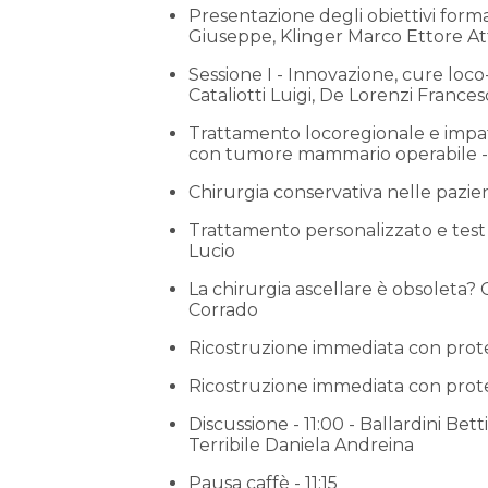
Presentazione degli obiettivi forma
Giuseppe, Klinger Marco Ettore Atti
Sessione I - Innovazione, cure loco-
Cataliotti Luigi, De Lorenzi Frances
Trattamento locoregionale e impatt
con tumore mammario operabile - 0
Chirurgia conservativa nelle pazient
Trattamento personalizzato e test 
Lucio
La chirurgia ascellare è obsoleta? Cos
Corrado
Ricostruzione immediata con protesi
Ricostruzione immediata con protes
Discussione - 11:00 - Ballardini Bett
Terribile Daniela Andreina
Pausa caffè - 11:15