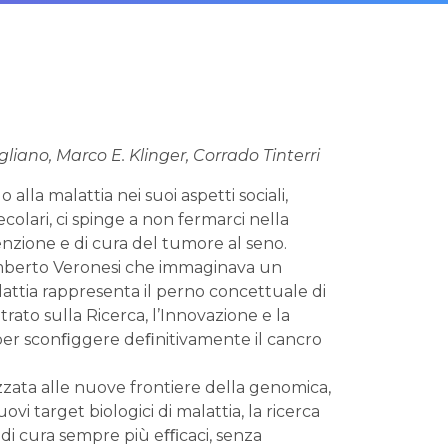
gliano, Marco E. Klinger, Corrado Tinterri
lla malattia nei suoi aspetti sociali,
olari, ci spinge a non fermarci nella
venzione e di cura del tumore al seno.
Umberto Veronesi che immaginava un
attia rappresenta il perno concettuale di
to sulla Ricerca, l’Innovazione e la
a per sconﬁggere deﬁnitivamente il cancro
zata alle nuove frontiere della genomica,
vi target biologici di malattia, la ricerca
 di cura sempre più eﬃcaci, senza