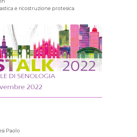
ion
stica e ricostruzione protesica
esi Paolo