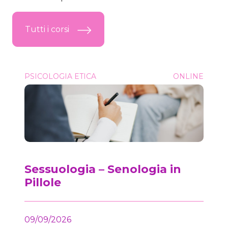
Tutti i corsi
Sessuologia &#8211; Senologia in Pillole
PSICOLOGIA ETICA
ONLINE
Onc
Sessuologia – Senologia in
Pillole
09/09/2026