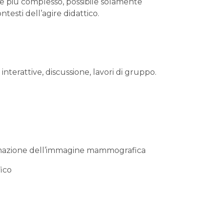
e più complesso, possibile solamente
ntesti dell’agire didattico.
nterattive, discussione, lavori di gruppo.
formazione dell’immagine mammografica
ico