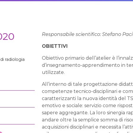
020
Responsabile scientifico: Stefano Pacif
OBIETTIVI
Obiettivo primario dell’atelier è l’inn
di radiologia
d’insegnamento-apprendimento in term
utilizzate.
All’interno di tale progettazione didat
competenze tecnico-disciplinari e compe
caratterizzanti la nuova identità del TS
emoti­vo e sociale: servizio come rispos
sapere aggregante. La loro sinergia ra
andare oltre la semplice somma di risor
acquisizioni disciplinari e necessita l’at