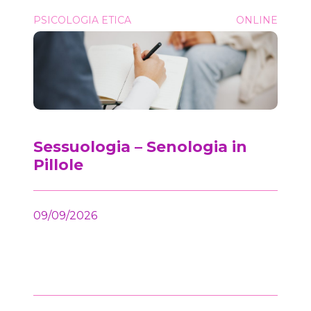
Sessuologia &#8211; Senologia in Pillole
PSICOLOGIA ETICA
ONLINE
Onc
Sessuologia – Senologia in
Pillole
09/09/2026