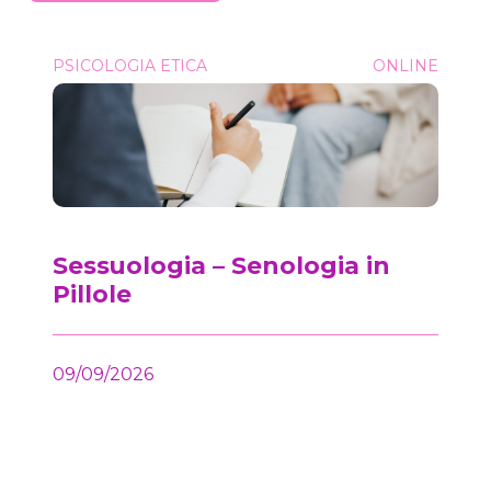
Sessuologia &#8211; Senologia in Pillole
PSICOLOGIA ETICA
ONLINE
Onc
Sessuologia – Senologia in
Pillole
09/09/2026