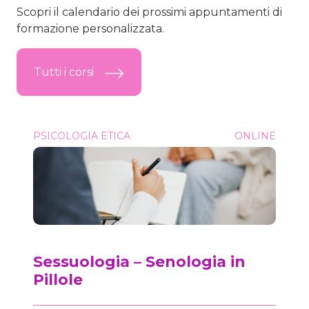
Scopri il calendario dei prossimi appuntamenti di
formazione personalizzata.
Tutti i corsi
Sessuologia &#8211; Senologia in Pillole
PSICOLOGIA ETICA
ONLINE
Onc
Sessuologia – Senologia in
Pillole