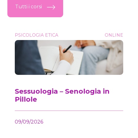
Tutti i corsi
Sessuologia &#8211; Senologia in Pillole
PSICOLOGIA ETICA
ONLINE
Onc
Sessuologia – Senologia in
Pillole
09/09/2026