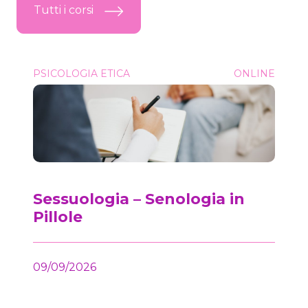
Tutti i corsi
Sessuologia &#8211; Senologia in Pillole
PSICOLOGIA ETICA
ONLINE
Onc
Sessuologia – Senologia in
Pillole
09/09/2026