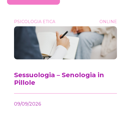
Sessuologia &#8211; Senologia in Pillole
PSICOLOGIA ETICA
ONLINE
Onc
Sessuologia – Senologia in
Pillole
09/09/2026