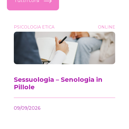
Tutti i corsi
Sessuologia &#8211; Senologia in Pillole
PSICOLOGIA ETICA
ONLINE
Onc
Sessuologia – Senologia in
Pillole
09/09/2026